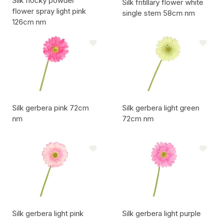
Silk flocky powder
Silk fritillary flower white
flower spray light pink
single stem 58cm nm
126cm nm
Artikelcode:
Artikelcode:
Silk gerbera pink 72cm
Silk gerbera light green
nm
72cm nm
Artikelcode:
Artikelcode:
Silk gerbera light pink
Silk gerbera light purple