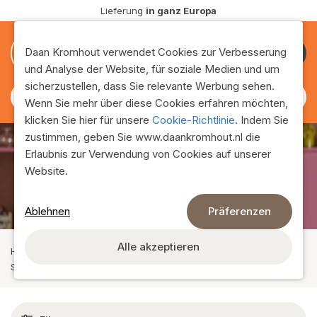
Lieferung
in ganz Europa
0
0
Daan Kromhout verwendet Cookies zur Verbesserung
Kunde
und Analyse der Website, für soziale Medien und um
werden
sicherzustellen, dass Sie relevante Werbung sehen.
Wenn Sie mehr über diese Cookies erfahren möchten,
klicken Sie hier für unsere
Cookie-Richtlinie
. Indem Sie
zustimmen, geben Sie www.daankromhout.nl die
Erlaubnis zur Verwendung von Cookies auf unserer
Seideblumen
Website.
Ablehnen
Präferenzen
Alle akzeptieren
Home
›
Sortiment
›
Seidenblumen und Kunstpflanzen
›
Seiden & trockenblumen