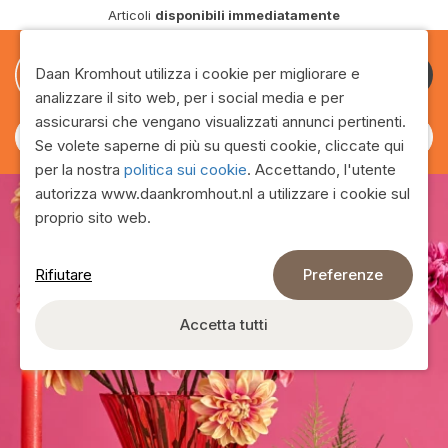
Articoli
disponibili immediatamente
0
0
Daan Kromhout utilizza i cookie per migliorare e
Diventa
analizzare il sito web, per i social media e per
cliente
assicurarsi che vengano visualizzati annunci pertinenti.
Se volete saperne di più su questi cookie, cliccate qui
per la nostra
politica sui cookie
. Accettando, l'utente
autorizza www.daankromhout.nl a utilizzare i cookie sul
proprio sito web.
Rifiutare
Preferenze
Gamma
Accetta tutti
Trovate l'intera gamma in questa pagina!