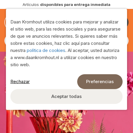
Entrega en
toda Europa
0
0
Daan Kromhout utiliza cookies para mejorar y analizar
Hágase
el sitio web, para las redes sociales y para asegurarse
cliente
de que ve anuncios relevantes. Si quieres saber más
sobre estas cookies, haz clic aquí para consultar
nuestra
política de cookies
. Al aceptar, usted autoriza
a www.daankromhout.nl a utilizar cookies en nuestro
sitio web.
Rechazar
Preferencias
Gamma de productos
Aceptar todas
Encuentre toda nuestra gama en esta página.