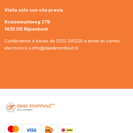
Visita sólo con cita previa
Kruizemuntweg 27B
1435 DD Rijsenhout
Contáctenos a través de
0252 340220
o envíe un correo
electrónico a
info@daankromhout.nl