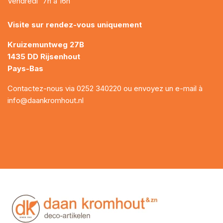
Vendredi
7h à 16h
Visite sur rendez-vous uniquement
Kruizemuntweg 27B
1435 DD Rijsenhout
Pays-Bas
Contactez-nous via
0252 340220
ou envoyez un e-mail à
info@daankromhout.nl