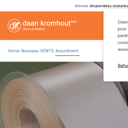
Articles
disponibles immédi
Terreau, granules et nourriture
Vases verre
Ruban et articles de deuil
Coupes verre
Daan 
Mousse florale
Pots verre
pour 
Agrafes et fil
Vases cylindr
perti
consu
Fleuristerie - articles divers
Bouteilles ver
www.d
Home
Nouveau
VENTE
Assortment
Outils
Montre tout
Matériel fleuriste
Refu
Paniers
Pics de décoration
Pots rotin
Ruban
Paniers rotin
Montre tout
Paniers d'her
Céramique
Montre tout
Coupes terre cuite
Potterie
Vases terre cuite