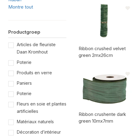
Code de l'article:
Montre tout
Productgroep
Articles de fleuriste
Ribbon crushed velvet
Daan Kromhout
green 2mx26cm
Poterie
Code de l'article:
Produits en verre
Paniers
Poterie
Fleurs en soie et plantes
artificielles
Ribbon crushente dark
green 10mx7mm
Matériaux naturels
Décoration d’intérieur
Code de l'article: