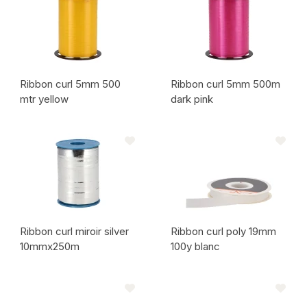
Ribbon curl 5mm 500
Ribbon curl 5mm 500m
mtr yellow
dark pink
Code de l'article:
Code de l'article:
Ribbon curl miroir silver
Ribbon curl poly 19mm
10mmx250m
100y blanc
Code de l'article:
Code de l'article: