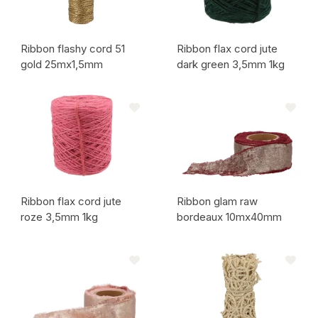
Ribbon flashy cord 51
Ribbon flax cord jute
gold 25mx1,5mm
dark green 3,5mm 1kg
Code de l'article:
Code de l'article:
Ribbon flax cord jute
Ribbon glam raw
roze 3,5mm 1kg
bordeaux 10mx40mm
Code de l'article:
Code de l'article: