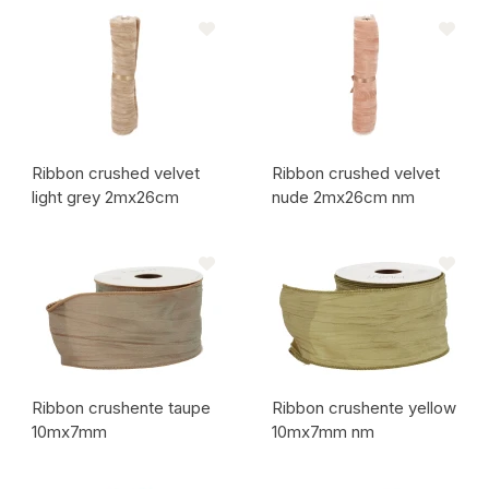
Code de l'article:
Code de l'article:
Ribbon crushed velvet
Ribbon crushed velvet
light grey 2mx26cm
nude 2mx26cm nm
Code de l'article:
Code de l'article:
Ribbon crushente taupe
Ribbon crushente yellow
10mx7mm
10mx7mm nm
Code de l'article:
Code de l'article: