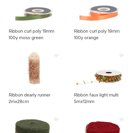
Ribbon curl poly 19mm
Ribbon curl poly 19mm
100y moss green
100y orange
Code de l'article:
Code de l'article:
Ribbon dearly runner
Ribbon faux light multi
2mx28cm
5mx12mm
Code de l'article:
Code de l'article: