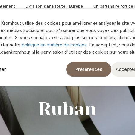
atement
Livraison
dans toute l'Europe
Un partenaire fort de
Soie et fleurs séches
Plantes artificielles et verdure
Kromhout utilise des cookies pour améliorer et analyser le site w
Bouquets en soie
les médias sociaux et pour s'assurer que vous voyez des publici
iques verre
nentes. Si vous souhaitez en savoir plus sur ces cookies, cliquez i
Montre tout
lter notre
politique en matière de cookies
. En acceptant, vous d
re
Décoration naturelle
aankromhout.nl la permission d'utiliser des cookies sur notre si
Livraison en Eur
Branches
ser
Préférences
Accepter
Couronnes
Livraison rapide
Décoration Naturelle
6.000 articles e
Mousse
Ruban
bes marines
Pots & Coupes
8 camions d’exp
Montre tout
Je veux devenir cli