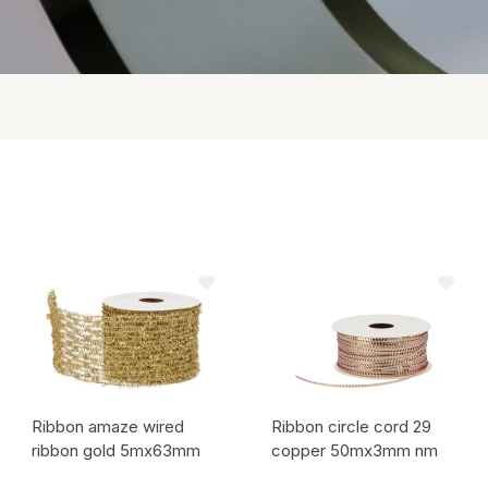
Réponse sous 24h !
tique/Polyrésine
rieur
Ribbon amaze wired
Ribbon circle cord 29
ribbon gold 5mx63mm
copper 50mx3mm nm