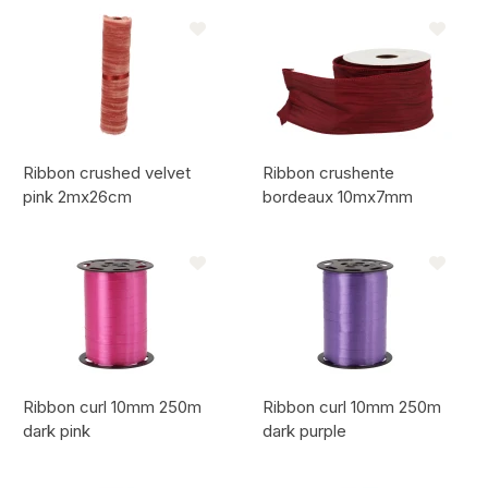
Code de l'article:
Code de l'article:
Ribbon crushed velvet
Ribbon crushente
pink 2mx26cm
bordeaux 10mx7mm
Code de l'article:
Code de l'article:
Ribbon curl 10mm 250m
Ribbon curl 10mm 250m
dark pink
dark purple
Code de l'article:
Code de l'article: