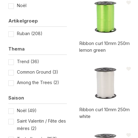
Noël
Artikelgroep
Ruban
(208)
Ribbon curl 10mm 250m
Thema
lemon green
Trend
(36)
Code de l'article:
Common Ground
(3)
Among the Trees
(2)
Saison
Ribbon curl 10mm 250m
Noël
(49)
white
Saint Valentin / Fête des
mères
(2)
Code de l'article: