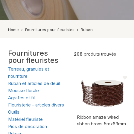
Zinc
Pots en terre cuiteu
Mélamine/Plas
Pots en terre cuite
Bois
Montre tout
Home
›
Fournitures pour fleuristes
›
Ruban
Béton
Métal
Fournitures
Céramique
208
produits trouvés
pour fleuristes
Poterie d’exté
Terreau, granules et
Montre tout
nourriture
Ruban et articles de deuil
Mousse florale
Agrafes et fil
Fleuristerie - articles divers
Outils
Ribbon amaze wired
Matériel fleuriste
ribbon brons 5mx63mm
Pics de décoration
Ruban