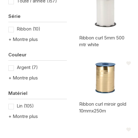
Toute l'année
(157)
Série
Ribbon
(10)
Ribbon curl 5mm 500
+ Montre plus
mtr white
Couleur
Code de l'article:
Argent
(7)
+ Montre plus
Matériel
Ribbon curl miroir gold
Lin
(105)
10mmx250m
+ Montre plus
Code de l'article: