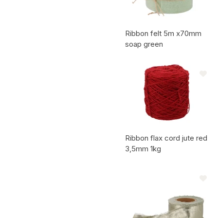
Ribbon felt 5m x70mm
soap green
Code de l'article:
Ribbon flax cord jute red
3,5mm 1kg
Code de l'article: