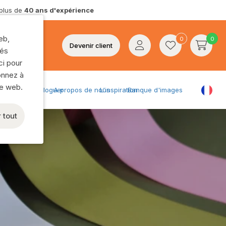
 plus de
40 ans d'expérience
Plateaux
Statuettes et figurines
eb,
0
0
Bougies
Devenir client
tés
ci pour
Chandeliers
onnez à
Lanternes
te web.
Bloguer
A propos de nous
L'inspiration
Banque d'images
Photophores
ope:
Cubes d'ambre et plus encore
 tout
Accessoires d’intérieur
Montre tout
n stock
Noël
osition modernes
Articles de Noël
Boules de Noël
ent
Éclairage de Noël