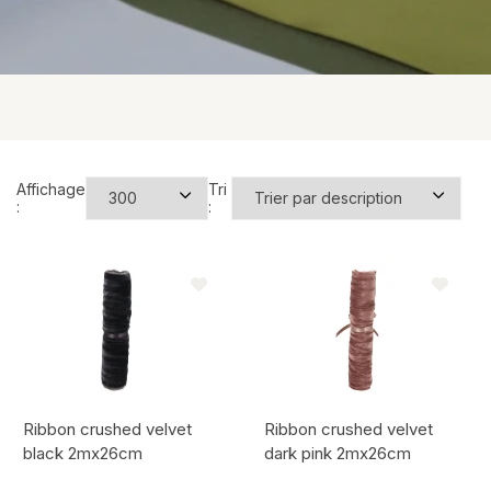
Suspensions de Noël
Pics de Noël
Bouchons naturels
Montre tout
Affichage
Tri
:
:
Ribbon crushed velvet
Ribbon crushed velvet
black 2mx26cm
dark pink 2mx26cm