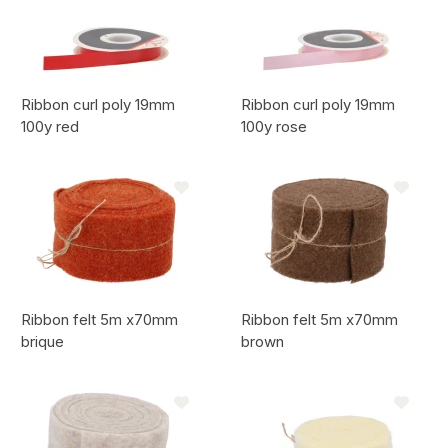
Ribbon curl poly 19mm
Ribbon curl poly 19mm
100y red
100y rose
Code de l'article:
Code de l'article:
Ribbon felt 5m x70mm
Ribbon felt 5m x70mm
brique
brown
Code de l'article:
Code de l'article: