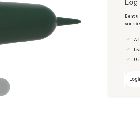
Log 
Bent u 
voorde
Ar
Li
Un
Logi