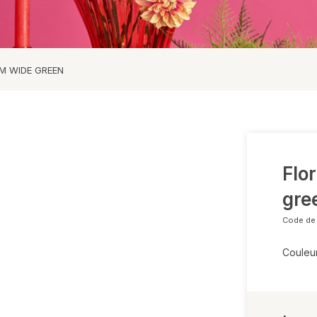
Réponse sous 24h !
tique/Polyrésine
M WIDE GREEN
rieur
Flo
gre
Code de l
Couleur