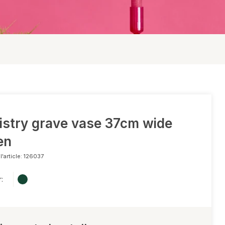
Suspensions de Noël
Pics de Noël
Bouchons naturels
Montre tout
ristry grave vase 37cm wide
en
'article:
126037
: