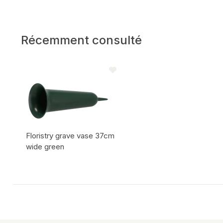
Récemment consulté
Floristry grave vase 37cm
wide green
Code de l'article: