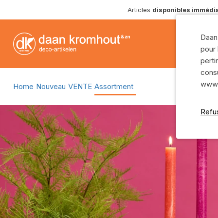
Articles
disponibles immédi
Terreau, granules et nourriture
Vases verre
Ruban et articles de deuil
Coupes verre
Daan 
Mousse florale
Pots verre
pour 
Agrafes et fil
Vases cylindr
perti
consu
Fleuristerie - articles divers
Bouteilles ver
www.d
Home
Nouveau
VENTE
Assortment
Outils
Montre tout
Matériel fleuriste
Refu
Paniers
Pics de décoration
Pots rotin
Ruban
Paniers rotin
Montre tout
Paniers d'her
Céramique
Montre tout
Coupes terre cuite
Potterie
Vases terre cuite