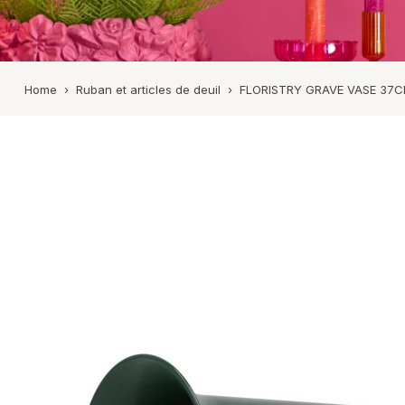
Zinc
Pots en terre cuiteu
Mélamine/Plas
Pots en terre cuite
Bois
Montre tout
Home
›
Ruban et articles de deuil
›
FLORISTRY GRAVE VASE 37C
Béton
Métal
Céramique
Poterie d’exté
Montre tout