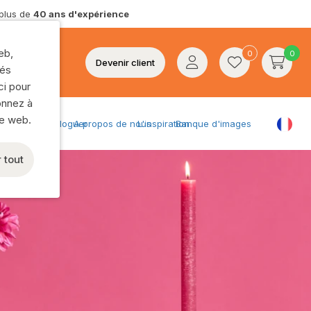
 plus de
40 ans d'expérience
Plateaux
Statuettes et figurines
eb,
0
0
Bougies
Devenir client
tés
ci pour
Chandeliers
onnez à
Lanternes
te web.
Bloguer
A propos de nous
L'inspiration
Banque d'images
Photophores
ope:
Cubes d'ambre et plus encore
 tout
Accessoires d’intérieur
Montre tout
n stock
Noël
osition modernes
Articles de Noël
Boules de Noël
ent
Éclairage de Noël