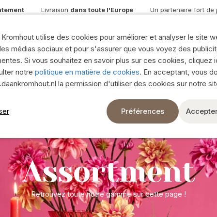
atement
Livraison
dans toute l'Europe
Un partenaire fort de
Soie et fleurs séches
Plantes artificielles et verdure
Kromhout utilise des cookies pour améliorer et analyser le site w
Bouquets en soie
les médias sociaux et pour s'assurer que vous voyez des publici
iques verre
nentes. Si vous souhaitez en savoir plus sur ces cookies, cliquez i
Montre tout
lter notre
politique en matière de cookies
. En acceptant, vous d
re
Décoration naturelle
aankromhout.nl la permission d'utiliser des cookies sur notre si
Livraison en Eur
Branches
ser
Préférences
Accepter
Couronnes
Livraison rapide
Décoration Naturelle
6.000 articles e
Mousse
Assortment
bes marines
Pots & Coupes
8 camions d’exp
Montre tout
Retrouvez toute notre gamme sur cette page !
Je veux devenir cli