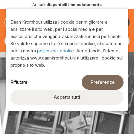
Articoli
disponibili immediatamente
0
0
Daan Kromhout utilizza i cookie per migliorare e
Diventa
analizzare il sito web, per i social media e per
cliente
assicurarsi che vengano visualizzati annunci pertinenti.
Se volete saperne di più su questi cookie, cliccate qui
per la nostra
politica sui cookie
. Accettando, l'utente
autorizza www.daankromhout.nl a utilizzare i cookie sul
proprio sito web.
Rifiutare
Preferenze
Chi siamo
Accetta tutti
Con la più ampia selezione di regali e oggetti atmosferici