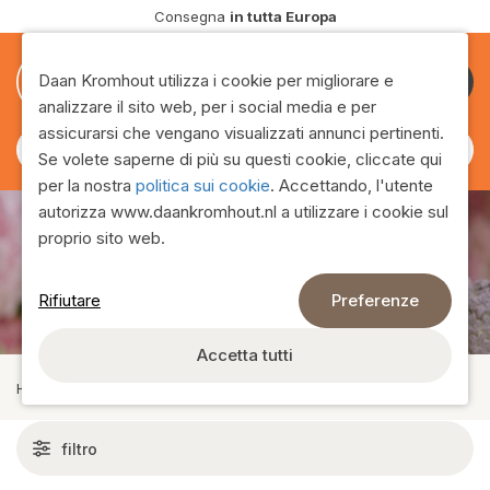
Consegna
in tutta Europa
0
0
Daan Kromhout utilizza i cookie per migliorare e
Diventa
analizzare il sito web, per i social media e per
cliente
assicurarsi che vengano visualizzati annunci pertinenti.
Se volete saperne di più su questi cookie, cliccate qui
per la nostra
politica sui cookie
. Accettando, l'utente
autorizza www.daankromhout.nl a utilizzare i cookie sul
proprio sito web.
Vasellame in cemento
Rifiutare
Preferenze
Accetta tutti
Home
›
Gamma
›
Ceramica
›
Vasellame in cemento
filtro