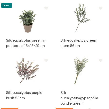
Artikelcode:
Artikelcode:
Neu!
Silk eucalyptus green in
Silk eucalyptus green
pot terra s 18x18x19cm
stem 86cm
Artikelcode:
Artikelcode:
Silk eucalyptus purple
Silk
bush 53cm
eucalyptus/gypsophila
bundle green
Artikelcode:
Artikelcode: