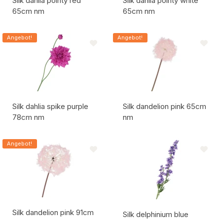
Silk dahlia pointy red
Silk dahlia pointy white
65cm nm
65cm nm
Artikelcode:
Artikelcode:
Angebot!
Angebot!
Silk dahlia spike purple
Silk dandelion pink 65cm
78cm nm
nm
Artikelcode:
Artikelcode:
Angebot!
Silk dandelion pink 91cm
Silk delphinium blue