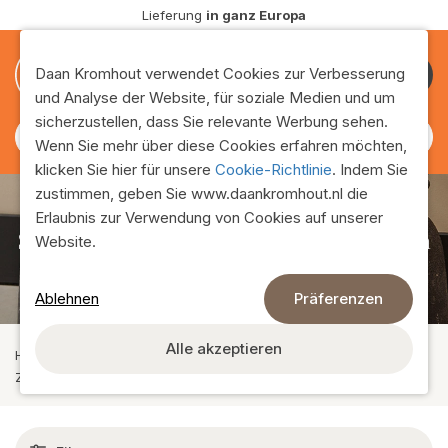
Lieferung
in ganz Europa
0
0
Daan Kromhout verwendet Cookies zur Verbesserung
Kunde
und Analyse der Website, für soziale Medien und um
werden
sicherzustellen, dass Sie relevante Werbung sehen.
Wenn Sie mehr über diese Cookies erfahren möchten,
klicken Sie hier für unsere
Cookie-Richtlinie
. Indem Sie
zustimmen, geben Sie www.daankromhout.nl die
Erlaubnis zur Verwendung von Cookies auf unserer
Seidenblumen und Kunstpflanzen
Website.
Ablehnen
Präferenzen
Alle akzeptieren
Home
›
Sortiment
›
Seidenblumen und Kunstpflanzen
›
Zeige alles