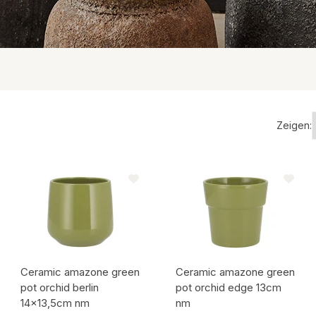
Antwort innerhalb von 24 Stun
Natur-Deko
Zweige
Kränze
Natur Deko
Moos
Zeigen:
Töpfe und Schalen
Zeige alles
Ceramic amazone green
Ceramic amazone green
pot orchid berlin
pot orchid edge 13cm
14x13,5cm nm
nm