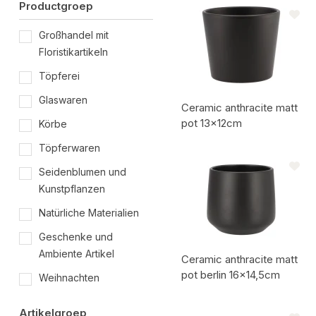
Artikelcode:
Productgroep
Großhandel mit
Floristikartikeln
Töpferei
Glaswaren
Ceramic anthracite matt
pot 13x12cm
Körbe
Töpferwaren
Artikelcode:
Seidenblumen und
Kunstpflanzen
Natürliche Materialien
Geschenke und
Ambiente Artikel
Ceramic anthracite matt
pot berlin 16x14,5cm
Weihnachten
Artikelcode:
Artikelgroep