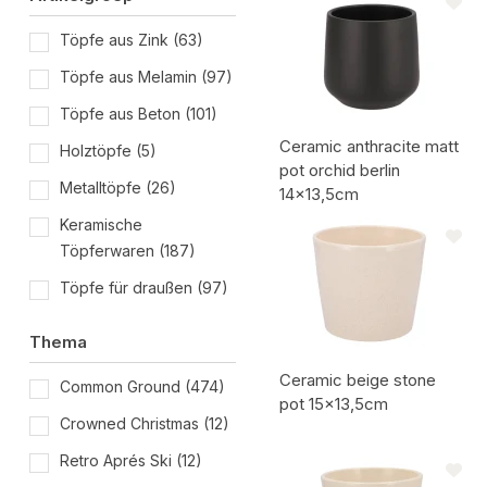
Töpfe aus Zink
(63)
Töpfe aus Melamin
(97)
Töpfe aus Beton
(101)
Ceramic anthracite matt
Holztöpfe
(5)
pot orchid berlin
Metalltöpfe
(26)
14x13,5cm
Artikelcode:
Keramische
Töpferwaren
(187)
Töpfe für draußen
(97)
Thema
Ceramic beige stone
Common Ground
(474)
pot 15x13,5cm
Crowned Christmas
(12)
Artikelcode:
Retro Aprés Ski
(12)