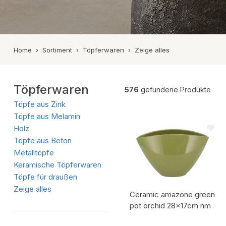
Keramiktöpfe
Tonkrüge
Zeige alles
Home
›
Sortiment
›
Töpferwaren
›
Zeige alles
Töpferwaren
576
gefundene Produkte
Töpfe aus Zink
Töpfe aus Melamin
Holz
Töpfe aus Beton
Metalltöpfe
Keramische Töpferwaren
Töpfe für draußen
Zeige alles
Ceramic amazone green
pot orchid 28x17cm nm