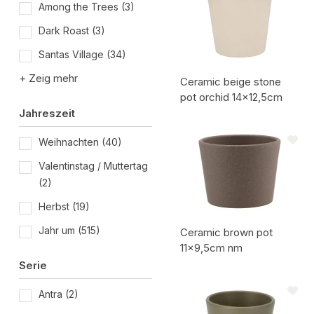
Among the Trees
(3)
Dark Roast
(3)
Santas Village
(34)
+ Zeig mehr
Ceramic beige stone
pot orchid 14x12,5cm
Jahreszeit
Artikelcode:
Weihnachten
(40)
Valentinstag / Muttertag
(2)
Herbst
(19)
Jahr um
(515)
Ceramic brown pot
11x9,5cm nm
Serie
Artikelcode:
Antra
(2)