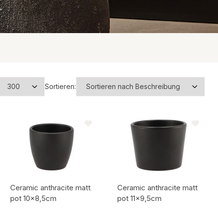
Weihnachtsbeleuchtung
den!
Weihnachtsanhänger
Weihnachtsstecker
Natürliche Stecker
Zeige alles
Sortieren:
Ceramic anthracite matt
Ceramic anthracite matt
pot 10x8,5cm
pot 11x9,5cm