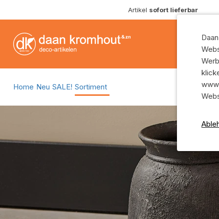
Artikel
sofort lieferbar
Blumenerde, Hydro und Nährstoffe
Glasvasen
Trauerband und Trauerartikel
Glasschalen
Daan
Steckschaum
Glastöpfe
Websi
Krampen und Draht
Glaszylinder
Werb
klick
Floristik Zubehör
Glasflaschen
www.
Home
Neu
SALE!
Sortiment
Werkzeug
Glas mit Seil 
Webs
Übriges Zubehör für Floristen
Show all
Able
Dekostecker
Körbe
Farbband
Weidenkörbe
Show all
Rattankörbe
Keramik
Seegras Körb
Keramikschalen
Zeige alles
Keramikvasen