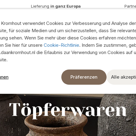
Lieferung
in ganz Europa
Partn
Töpfe aus Zink
Töpfe aus Melamin
 Kromhout verwendet Cookies zur Verbesserung und Analyse der
Holz
te, für soziale Medien und um sicherzustellen, dass Sie relevant
ung sehen. Wenn Sie mehr über diese Cookies erfahren möchten
Töpfe aus Beton
en Sie hier für unsere
Cookie-Richtlinie
. Indem Sie zustimmen, ge
Metalltöpfe
daankromhout.nl die Erlaubnis zur Verwendung von Cookies auf 
& bunt
Keramische Töpferwaren
Lieferung innerh
ite.
Töpfe für draußen
Schnelle Lieferu
hnen
Präferenzen
Alle akzept
Zeige alles
6.000 Artikel ab
Seidenblumen und Kunstpflanz
Töpferwaren
Seiden & trockenblumen
8 moderne Show
e
Kunstpflanzen und Grün
Seidensträuße
Ich möchte Kunde 
Zeige alles