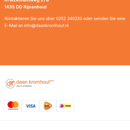
1435 DD Rijsenhout
Kontaktieren Sie uns über
0252 340220
oder senden Sie eine
E-Mail an
info@daankromhout.nl