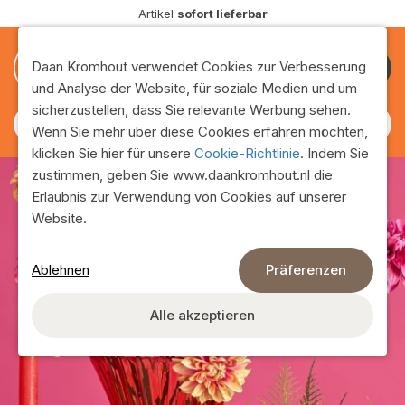
Artikel
sofort lieferbar
0
0
Daan Kromhout verwendet Cookies zur Verbesserung
Kunde
und Analyse der Website, für soziale Medien und um
werden
sicherzustellen, dass Sie relevante Werbung sehen.
Wenn Sie mehr über diese Cookies erfahren möchten,
klicken Sie hier für unsere
Cookie-Richtlinie
. Indem Sie
zustimmen, geben Sie www.daankromhout.nl die
Erlaubnis zur Verwendung von Cookies auf unserer
Website.
Ablehnen
Präferenzen
Sortiment
Unser gesamtes Sortiment finden Sie auf dieser Seite!
Alle akzeptieren