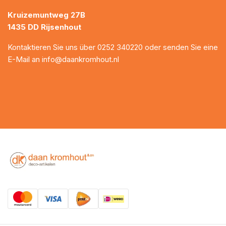
Kruizemuntweg 27B
1435 DD Rijsenhout
Kontaktieren Sie uns über
0252 340220
oder senden Sie eine
E-Mail an
info@daankromhout.nl