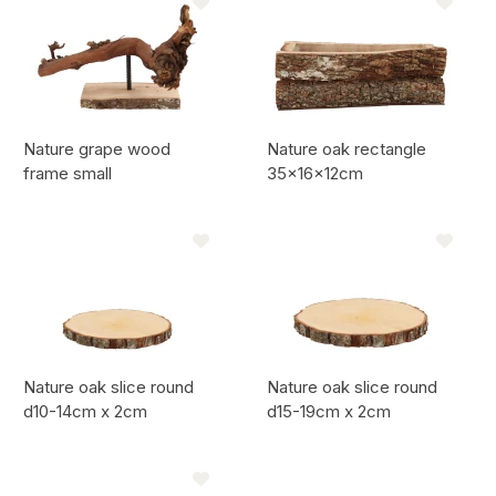
Nature grape wood
Nature oak rectangle
frame small
35x16x12cm
Artikel code:
Artikel code:
Nature oak slice round
Nature oak slice round
d10-14cm x 2cm
d15-19cm x 2cm
Artikel code:
Artikel code: