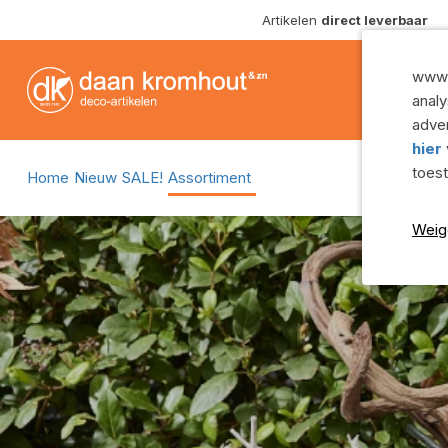
Artikelen
direct leverbaar
Potgrond, hydro en voeding
Glazen vazen
Rouwlint en rouwartikelen
Glazen schal
www.
Oasis en steekschuim
Glazen potten
analy
Spelden, krammen en draad
Glazen cilinde
adver
hier
Bloemisterij benodigdheden
Glazen flesse
toes
Home
Nieuw
SALE!
Assortiment
Gereedschap
Toon alles
Decoratiemateriaal
Weig
Manden
Bijstekers
Rieten mande
Lint
Rotan mande
Toon alles
Zeegras man
Aardewerk
Toon alles
Aardewerk schalen
Potterie
Aardewerk vazen