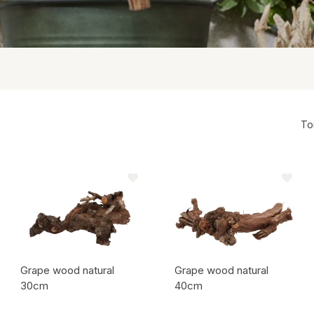
tstof/Polyresin
To
e
Grape wood natural
Grape wood natural
30cm
40cm