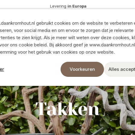
Levering
in Europa
Zijdebloemen
en
Kunstplanten en groen
daankromhout.nl gebruikt cookies om de website te verbeteren 
Droogbloemen
seren, voor social media en om ervoor te zorgen dat je relevante
rs
tenties te zien krijgt. Als je meer wilt weten over deze cookies, k
Toon alles
voor ons cookie beleid. Bij akkoord geef je www.daankromhout.nl
n
Natuurlijke decoratie
temming voor het gebruik van cookies op onze website.
Levering in Euro
Takken
er
Voorkeuren
Alles accep
Kransen
Snelle levering
n
Natuurlijke materialen
6.000 artikelen u
n
Mos
Takken
den
Potten en schalen
8 moderne show
Toon alles
Ik wil klant worden