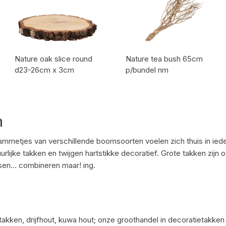
Nature oak slice round
Nature tea bush 65cm
d23-26cm x 3cm
p/bundel nm
Artikel code:
Artikel code:
n
ammetjes van verschillende boomsoorten voelen zich thuis in ieder
rlijke takken en twijgen hartstikke decoratief. Grote takken zijn 
bessen… combineren maar! ing.
takken, drijfhout, kuwa hout; onze groothandel in decoratietakke