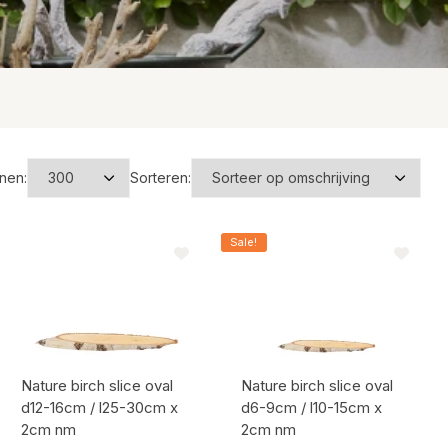
Kersthangers
Kerst stekers
Natuurlijke stekers
Toon alles
Toon alle producten
nen:
Sorteren:
Sale!
Nature birch slice oval
Nature birch slice oval
d12-16cm / l25-30cm x
d6-9cm / l10-15cm x
2cm nm
2cm nm