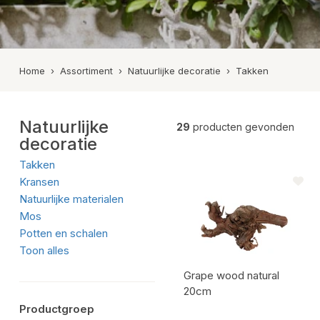
Zink
Aardewerk potten
Melamine/Kuns
Aardewerk kruiken
Hout
Toon alles
Home
›
Assortiment
›
Natuurlijke decoratie
›
Takken
Beton
Metaal
Natuurlijke
Keramiek
29
producten gevonden
decoratie
Buiten potteri
Takken
Toon alles
Kransen
Natuurlijke materialen
Mos
Potten en schalen
Toon alles
Grape wood natural
20cm
Productgroep