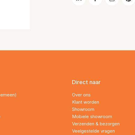
Direct naar
lgemeen)
Over ons
Klant worden
Showroom
e
Mobiele showroom
Verzenden & bezorgen
Veelgestelde vragen