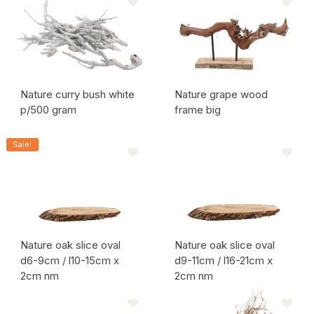
Nature curry bush white
Nature grape wood
p/500 gram
frame big
Artikel code:
Artikel code:
Sale!
Nature oak slice oval
Nature oak slice oval
d6-9cm / l10-15cm x
d9-11cm / l16-21cm x
2cm nm
2cm nm
Artikel code:
Artikel code: