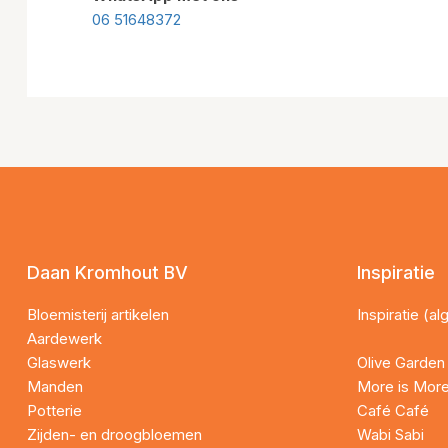
06 51648372
Daan Kromhout BV
Inspiratie
Bloemisterij artikelen
Inspiratie (a
Aardewerk
Glaswerk
Olive Garden
Manden
More is Mor
Potterie
Café Café
Zijden- en droogbloemen
Wabi Sabi