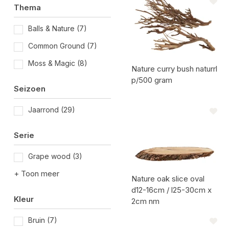
13x20cm
Thema
Artikel code:
Balls & Nature
(7)
Common Ground
(7)
Moss & Magic
(8)
Nature curry bush naturrl
p/500 gram
Seizoen
Artikel code:
Jaarrond
(29)
Serie
Grape wood
(3)
+ Toon meer
Nature oak slice oval
d12-16cm / l25-30cm x
Kleur
2cm nm
Artikel code:
Bruin
(7)