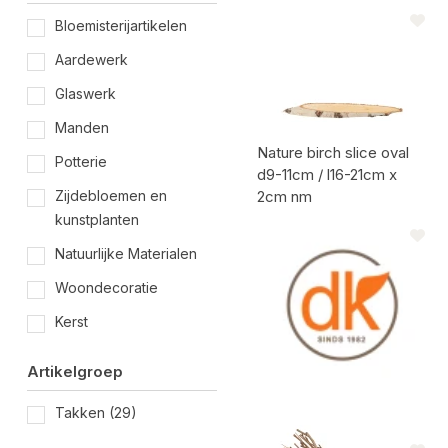
Artikel code:
Bloemisterijartikelen
Aardewerk
Glaswerk
Manden
Nature birch slice oval
Potterie
d9-11cm / l16-21cm x
Zijdebloemen en
2cm nm
kunstplanten
Artikel code:
Natuurlijke Materialen
Woondecoratie
Kerst
Artikelgroep
Takken
(29)
Nature cork tubes s/5 4-