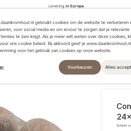
Levering
in Europa
Zijdebloemen
en
Kunstplanten en groen
daankromhout.nl gebruikt cookies om de website te verbeteren 
Droogbloemen
seren, voor social media en om ervoor te zorgen dat je relevante
rs
tenties te zien krijgt. Als je meer wilt weten over deze cookies, k
Toon alles
voor ons cookie beleid. Bij akkoord geef je www.daankromhout.nl
n
Natuurlijke decoratie
temming voor het gebruik van cookies op onze website.
Levering in Euro
Takken
er
Voorkeuren
Alles accep
Kransen
Snelle levering
DEN HANDS 24X22X12CM
n
Natuurlijke materialen
6.000 artikelen u
n
Mos
den
Potten en schalen
8 moderne show
Con
Toon alles
24
Artikel c
Ik wil klant worden