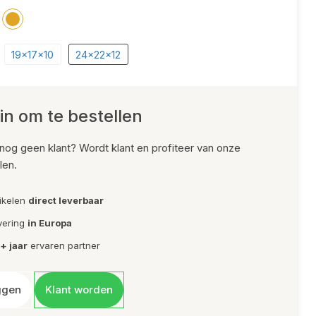
Kersthangers
Kerst stekers
19x17x10
24x22x12
Natuurlijke stekers
Toon alles
in om te bestellen
Toon alle producten
nog geen klant? Wordt klant en profiteer van onze
len.
tikelen
direct leverbaar
vering
in Europa
+ jaar
ervaren partner
ggen
Klant worden