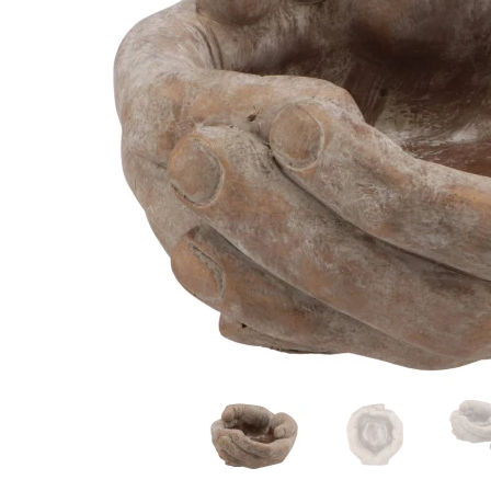
Zink
Aardewerk potten
Melamine/Kuns
Aardewerk kruiken
Hout
Toon alles
Beton
Metaal
Keramiek
Buiten potteri
Toon alles