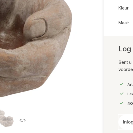
Kleur:
tstof/Polyresin
Maat:
Log 
e
Bent u 
voorde
Ar
Le
40
Inlo