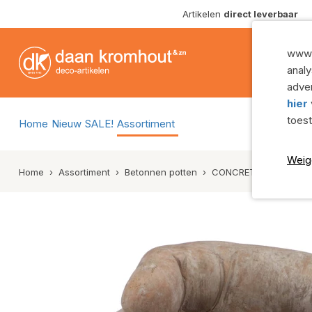
Artikelen
direct leverbaar
Potgrond, hydro en voeding
Glazen vazen
Rouwlint en rouwartikelen
Glazen schal
www.
Oasis en steekschuim
Glazen potten
analy
Spelden, krammen en draad
Glazen cilinde
adver
hier
Bloemisterij benodigdheden
Glazen flesse
toes
Home
Nieuw
SALE!
Assortiment
Gereedschap
Toon alles
Decoratiemateriaal
Weig
Manden
Home
›
Assortiment
›
Betonnen potten
›
CONCRETE SAINT GOL
Bijstekers
Rieten mande
Lint
Rotan mande
Toon alles
Zeegras man
Aardewerk
Toon alles
Aardewerk schalen
Potterie
Aardewerk vazen