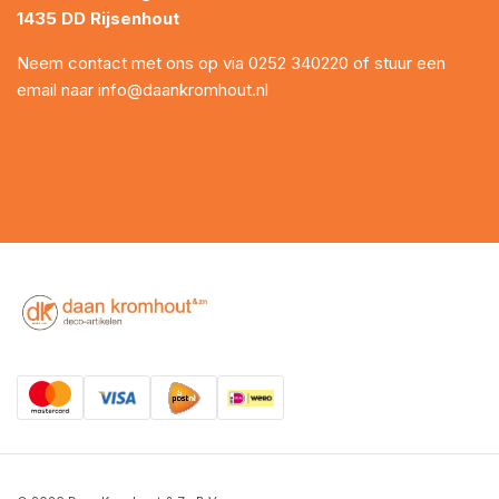
1435 DD Rijsenhout
Neem contact met ons op via
0252 340220
of stuur een
email naar
info@daankromhout.nl