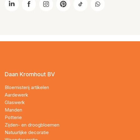
Daan Kromhout BV
Bloemisterij artikelen
Aardewerk
Glaswerk
Manden
Potterie
Zijden- en droogbloemen
Natuurlijke decoratie
Woondecoratie