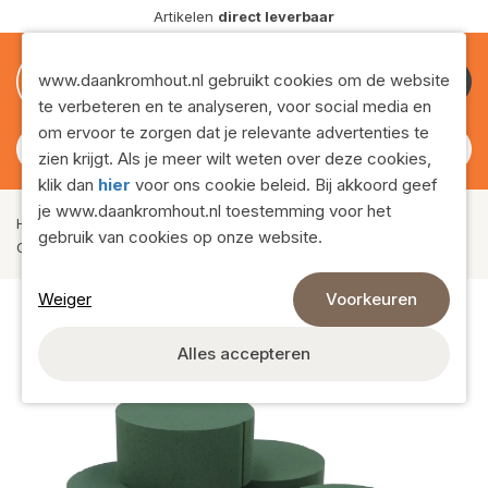
Artikelen
direct leverbaar
L
0
0
www.daankromhout.nl gebruikt cookies om de website
te verbeteren en te analyseren, voor social media en
om ervoor te zorgen dat je relevante advertenties te
zien krijgt. Als je meer wilt weten over deze cookies,
klik dan
hier
voor ons cookie beleid. Bij akkoord geef
je www.daankromhout.nl toestemming voor het
Home
›
Assortiment
›
Oasis en Steekschuim
›
gebruik van cookies op onze website.
OASIS STEEKSCHUIM TAART 14X7CM P/24
Weiger
Voorkeuren
Alles accepteren